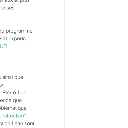
prises 
r du programme 
300 experts 
JR 
 
 ainsi que 
on 
. Pierre-Luc 
ience que 
oblématique 
nstruction
”. 
ction Lean sont 