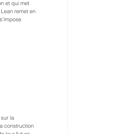
n et qui met 
e Lean remet en 
 s’impose 
sur la 
a construction 
de leur future 