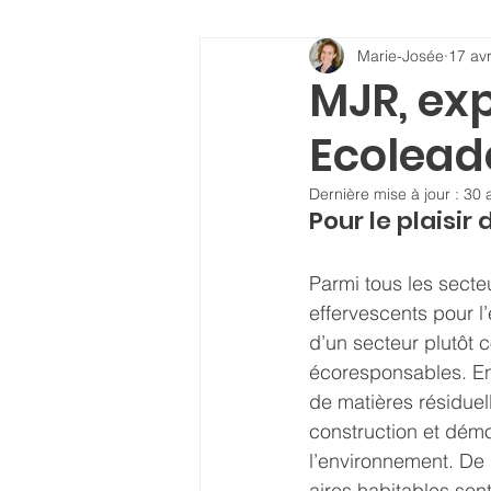
Marie-Josée
17 avr
MJR, ex
Ecolead
Dernière mise à jour :
30 
Pour le plaisir
Parmi tous les secteu
effervescents pour l
d’un secteur plutôt c
écoresponsables. En e
de matières résiduell
construction et démo
l’environnement. De 
aires habitables son