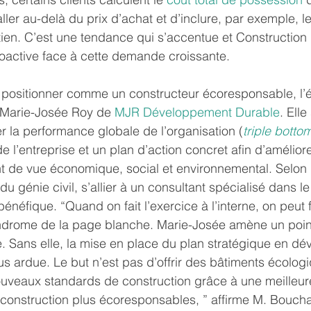
d’aller au-delà du prix d’achat et d’inclure, par exemple, l
tien. C’est une tendance qui s’accentue et Construction
oactive face à cette demande croissante.
e positionner comme un constructeur écoresponsable, l’é
 Marie-Josée Roy de 
MJR Développement Durable
. Elle
r la performance globale de l’organisation (
triple bottom
 l’entreprise et un plan d’action concret afin d’améliore
nt de vue économique, social et environnemental. Selon
u génie civil, s’allier à un consultant spécialisé dans l
énéfique. “Quand on fait l’exercice à l’interne, on peut 
yndrome de la page blanche. Marie-Josée amène un poin
se. Sans elle, la mise en place du plan stratégique en d
lus ardue. Le but n’est pas d’offrir des bâtiments écolog
ouveaux standards de construction grâce à une meilleure
construction plus écoresponsables, ” affirme M. Boucha