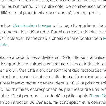
fer les bâtiments. D’un autre côté, de nombreuses entre
ifférente et plus durable pour concrétiser leur projet.
ent de 
Construction Longer
 qui a reçu l’appui financie
r entamer leur démarche. Parmi un réseau de plus de 
s Écoleader, l’entreprise a choisi de faire confiance à 
M
able
.
okoise a débuté ses activités en 1979. Elle se spécialise
les grandes constructions commerciales et industrielles
génie civil. Ces chantiers consomment des ressources n
èrent une quantité substantielle de matières résiduelles
t président-directeur général depuis 2019, a pris consc
atiques d’affaires écoresponsables peut résoudre une pr
table. C’est pourquoi il a adopté la philosophie “
Lean Co
Lean construction du Canada, “la conception et la constru