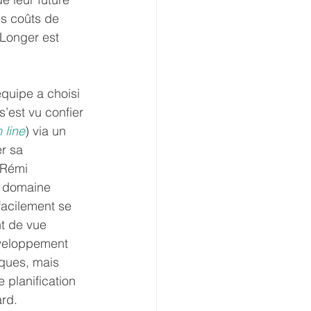
es coûts de 
 Longer est 
quipe a choisi 
 s’est vu confier 
 line
) via un 
r sa 
 Rémi 
e domaine 
facilement se 
t de vue 
éveloppement 
iques, mais 
 planification 
rd.