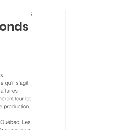
Fonds
s 
qu’il s’agit 
affaires 
èrent leur lot 
de production, 
u Québec. Les 
riaux et plus 