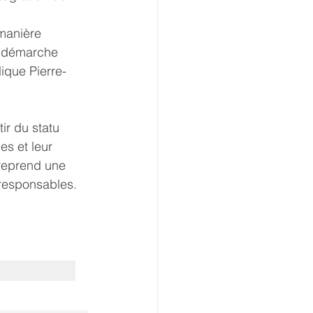
 manière 
te démarche 
ique Pierre-
ir du statu 
s et leur 
reprend une 
oresponsables.