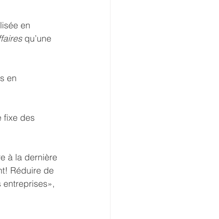
lisée en 
faires
 qu’une 
s en 
 fixe des 
e à la dernière 
t! Réduire de 
 entreprises», 