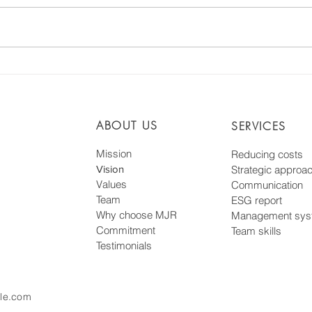
MJR dans «les affaires»,
Crée
spécial climat
l’in
dév
ABOUT US
dans
SERVICES
Mission
Reducing costs
Vision
Strategic approa
Values
Communication
Team
ESG report
Why choose MJR
Management sys
Commitment
Team skills
Testimonials
le.com