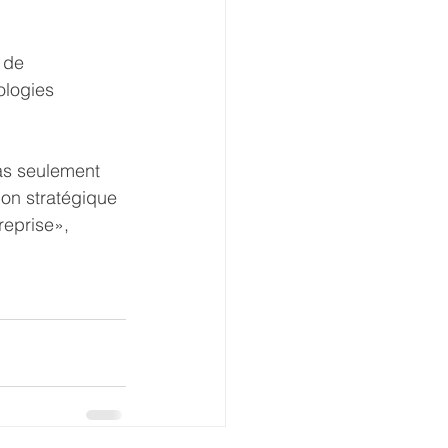
 de 
logies 
pas seulement 
ion stratégique 
reprise», 