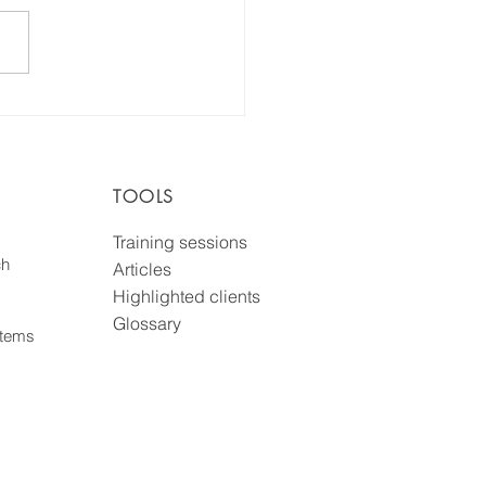
r de la valeur par
tégration du
eloppement durable
 votre entreprise
TOOLS
Training sessions
ch
Articles
Highlighted clients
Glossary
tems