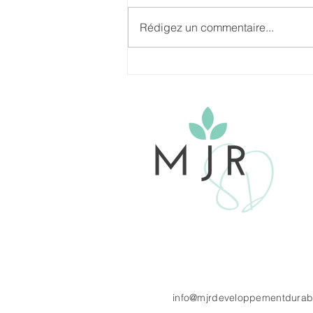
Rédigez un commentaire...
Maîtrisez vos impacts
socioécologiques : une
stratégie d’entreprise
gagnante
info@mjrdeveloppementdurab