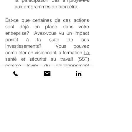
aux programmes de bien-être.
Est-ce que certaines de ces actions 
sont déjà en place dans votre 
entreprise?  Avez-vous vu un impact 
positif à la suite de ces 
investissements?  Vous pouvez 
compléter en visionnant la formation 
La 
santé et sécurité au travail (SST) 
comme levier du développement 
durable (DD)
La sensibilisation des employés afin 
de briser les tabous 
Une des façons d’améliorer la culture 
de santé et mieux être de votre 
entreprise est la communication et la 
sensibilisation.  De nombreuses 
entreprises vont utiliser leurs moyens 